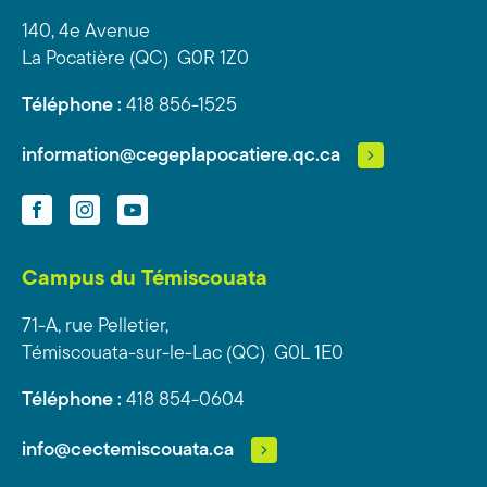
140, 4e Avenue
La Pocatière (QC) G0R 1Z0
Téléphone :
418 856-1525
information@cegeplapocatiere.qc.ca
Facebook
Instagram
YouTube
Campus du Témiscouata
71-A, rue Pelletier,
Témiscouata-sur-le-Lac (QC) G0L 1E0
Téléphone :
418 854-0604
info@cectemiscouata.ca