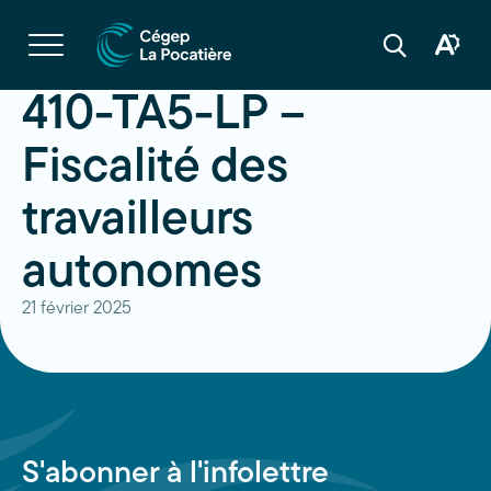
Navigation
rapide
Ouvrir
la
Ouvrir
Ouvrir
navigation
la
la
du
boîte
barre
410-TA5-LP –
site
à
de
outils
recherche
d'acces
Fiscalité des
travailleurs
autonomes
21 février 2025
S'abonner à l'infolettre