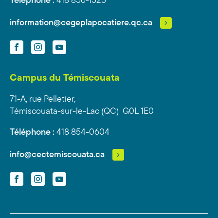
Téléphone :
418 856-1525
information@cegeplapocatiere.qc.ca
Facebook
Instagram
YouTube
Campus du Témiscouata
71-A, rue Pelletier,
Témiscouata-sur-le-Lac (QC) G0L 1E0
Téléphone :
418 854-0604
info@cectemiscouata.ca
Facebook
Instagram
YouTube