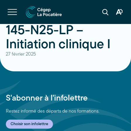
Navigation
rapide
Ouvrir
la
Ouvrir
Ouvrir
navigation
la
la
du
boîte
barre
145-N25-LP –
site
à
de
outils
recherche
d'acces
Initiation clinique I
27 février 2025
S'abonner à l'infolettre
Restez informé des départs de nos formations.
Choisir son infolettre