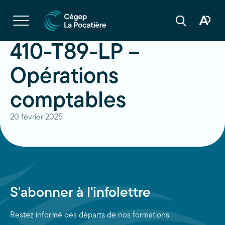
Navigation
rapide
Ouvrir
la
Ouvrir
Ouvrir
navigation
la
la
du
boîte
barre
410-T89-LP –
site
à
de
outils
recherche
d'acces
Opérations
comptables
20 février 2025
S'abonner à l'infolettre
Restez informé des départs de nos formations.