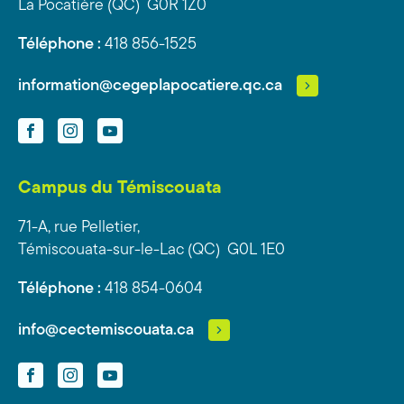
La Pocatière (QC) G0R 1Z0
Téléphone :
418 856-1525
information@cegeplapocatiere.qc.ca
Facebook
Instagram
YouTube
Campus du Témiscouata
71-A, rue Pelletier,
Témiscouata-sur-le-Lac (QC) G0L 1E0
Téléphone :
418 854-0604
info@cectemiscouata.ca
Facebook
Instagram
YouTube