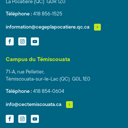
La Pocatière (QC) G0R 1Z0
Téléphone :
418 856-1525
information@cegeplapocatiere.qc.ca
Facebook
Instagram
YouTube
Campus du Témiscouata
71-A, rue Pelletier,
Témiscouata-sur-le-Lac (QC) G0L 1E0
Téléphone :
418 854-0604
info@cectemiscouata.ca
Facebook
Instagram
YouTube