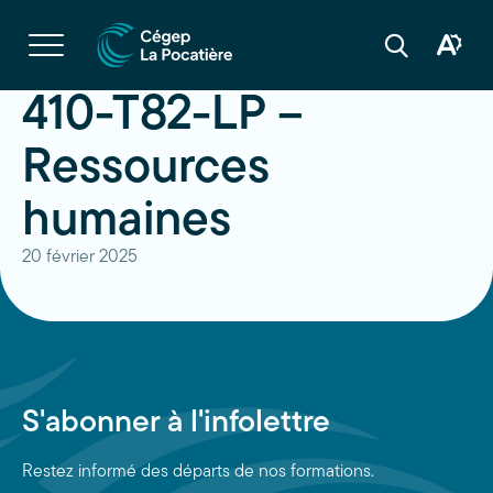
Navigation
rapide
Ouvrir
la
Ouvrir
Ouvrir
navigation
la
la
du
boîte
barre
410-T82-LP –
site
à
de
outils
recherche
d'acces
Ressources
humaines
20 février 2025
S'abonner à l'infolettre
Restez informé des départs de nos formations.