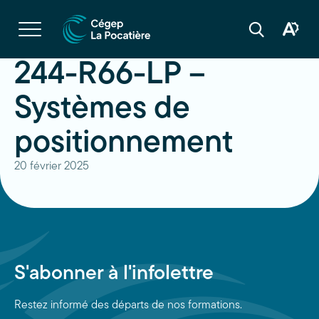
Navigation
rapide
Ouvrir
la
Ouvrir
Ouvrir
navigation
la
la
du
boîte
barre
244-R66-LP –
site
à
de
outils
recherche
d'acces
Systèmes de
positionnement
20 février 2025
S'abonner à l'infolettre
Restez informé des départs de nos formations.