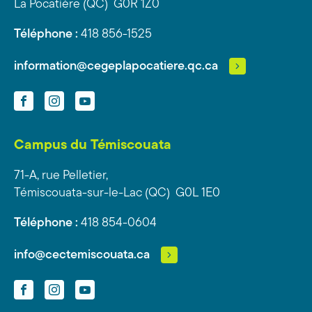
La Pocatière (QC) G0R 1Z0
Téléphone :
418 856-1525
information@cegeplapocatiere.qc.ca
Facebook
Instagram
YouTube
Campus du Témiscouata
71-A, rue Pelletier,
Témiscouata-sur-le-Lac (QC) G0L 1E0
Téléphone :
418 854-0604
info@cectemiscouata.ca
Facebook
Instagram
YouTube