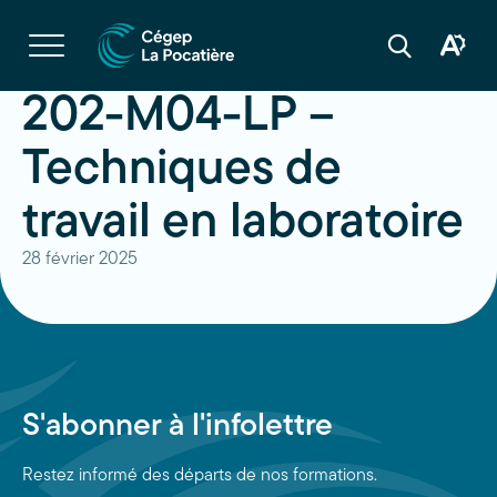
Navigation
rapide
Ouvrir
la
Ouvrir
Ouvrir
navigation
la
la
du
boîte
barre
202-M04-LP –
site
à
de
outils
recherche
d'acces
Techniques de
travail en laboratoire
28 février 2025
S'abonner à l'infolettre
Restez informé des départs de nos formations.