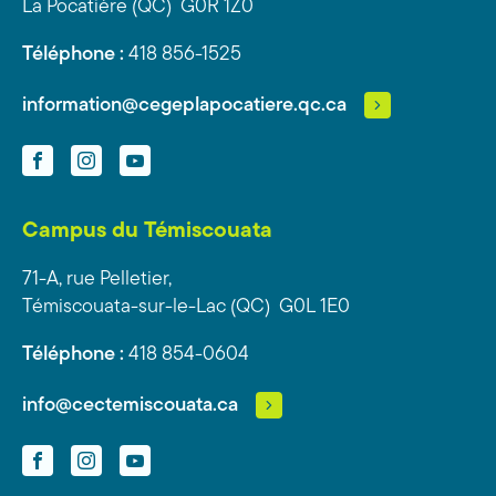
La Pocatière (QC) G0R 1Z0
Téléphone :
418 856-1525
information@cegeplapocatiere.qc.ca
Facebook
Instagram
YouTube
Campus du Témiscouata
71-A, rue Pelletier,
Témiscouata-sur-le-Lac (QC) G0L 1E0
Téléphone :
418 854-0604
info@cectemiscouata.ca
Facebook
Instagram
YouTube