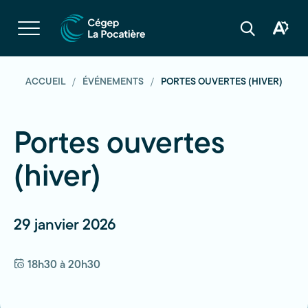
Navigation
rapide
Ouvrir
la
Ouvrir
Ouvrir
navigation
la
la
du
boîte
barre
site
à
de
outils
recherche
ACCUEIL
ÉVÉNEMENTS
PORTES OUVERTES (HIVER)
d'acces
Portes ouvertes
(hiver)
29 janvier 2026
18h30 à 20h30