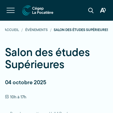
Navigation
rapide
Ouvrir
la
Ouvrir
Ouvrir
navigation
la
la
du
boîte
barre
site
à
de
outils
recherche
ACCUEIL
ÉVÉNEMENTS
SALON DES ÉTUDES SUPÉRIEURES
d'acces
Salon des études
Supérieures
04 octobre 2025
10h à 17h