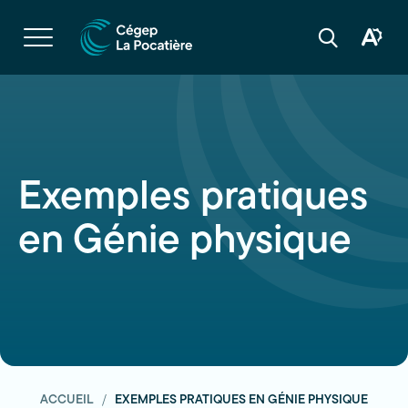
Navigation
rapide
Ouvrir
la
Ouvrir
Ouvrir
navigation
la
la
du
boîte
barre
site
à
de
outils
recherche
d'acces
Exemples pratiques
en Génie physique
ACCUEIL
EXEMPLES PRATIQUES EN GÉNIE PHYSIQUE