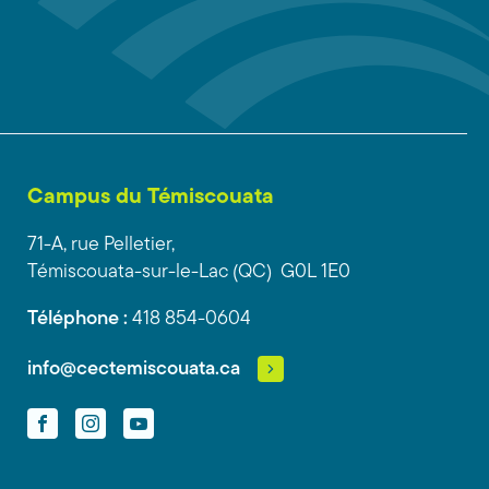
Campus du Témiscouata
71-A, rue Pelletier,
Témiscouata-sur-le-Lac (QC) G0L 1E0
Téléphone :
418 854-0604
info@cectemiscouata.ca
Facebook
Instagram
YouTube