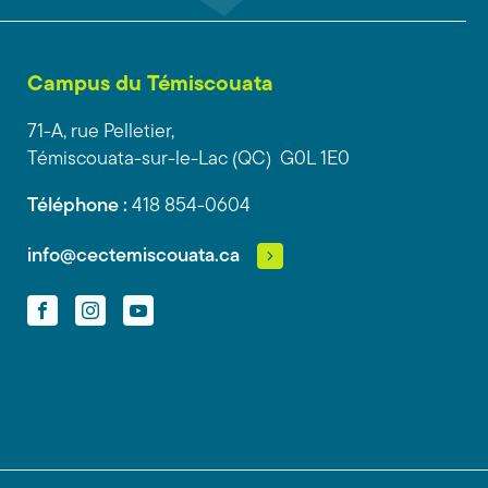
Campus du Témiscouata
71-A, rue Pelletier,
Témiscouata-sur-le-Lac (QC) G0L 1E0
Téléphone :
418 854-0604
info@cectemiscouata.ca
Facebook
Instagram
YouTube