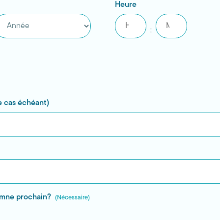
Heure
Heures
Minutes
:
nnée
e cas échéant)
omne prochain?
(Nécessaire)