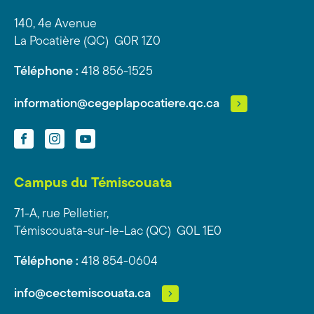
140, 4e Avenue
La Pocatière (QC) G0R 1Z0
Téléphone :
418 856-1525
information@cegeplapocatiere.qc.ca
Facebook
Instagram
YouTube
Campus du Témiscouata
71-A, rue Pelletier,
Témiscouata-sur-le-Lac (QC) G0L 1E0
Téléphone :
418 854-0604
info@cectemiscouata.ca