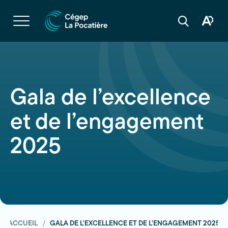
Navigation
rapide
Ouvrir
la
Ouvrir
Ouvrir
navigation
la
la
du
boîte
barre
site
à
de
outils
recherche
d'acces
Gala de l’excellence
et de l’engagement
2025
ACCUEIL
GALA DE L’EXCELLENCE ET DE L’ENGAGEMENT 2025