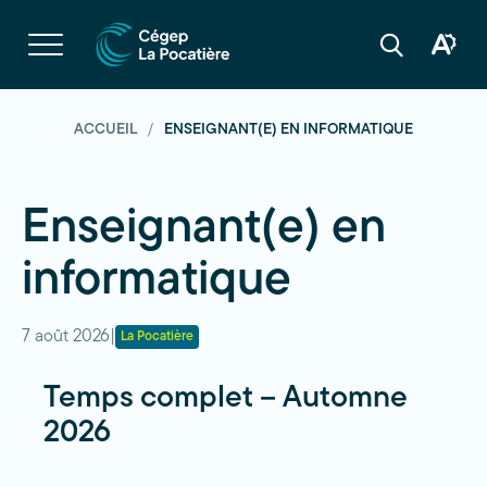
Navigation
rapide
Ouvrir
la
Ouvrir
Ouvrir
navigation
la
la
du
boîte
barre
site
à
de
outils
recherche
ACCUEIL
ENSEIGNANT(E) EN INFORMATIQUE
d'acces
Enseignant(e) en
informatique
7 août 2026
|
La Pocatière
Temps complet – Automne
2026