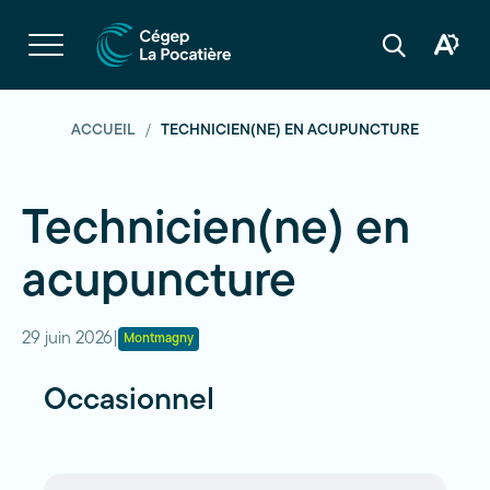
Navigation
rapide
Ouvrir
la
Ouvrir
Ouvrir
navigation
la
la
du
boîte
barre
site
à
de
outils
recherche
ACCUEIL
TECHNICIEN(NE) EN ACUPUNCTURE
d'acces
Technicien(ne) en
acupuncture
29 juin 2026
|
Montmagny
Occasionnel