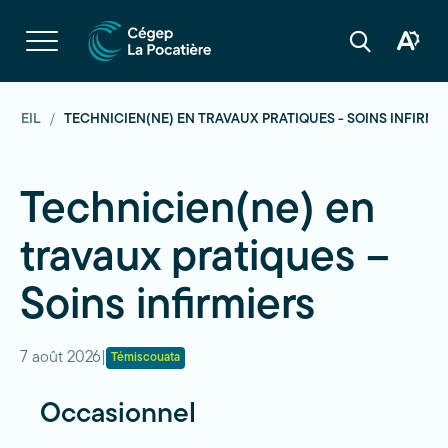
Navigation
rapide
Ouvrir
la
Ouvrir
Ouvrir
navigation
la
la
du
boîte
barre
site
à
de
outils
recherche
CUEIL
TECHNICIEN(NE) EN TRAVAUX PRATIQUES - SOINS INFIRMI
d'acces
Technicien(ne) en
travaux pratiques –
Soins infirmiers
7 août 2026
|
Témiscouata
Occasionnel