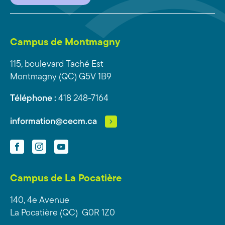
Campus de Montmagny
115, boulevard Taché Est
Montmagny (QC) G5V 1B9
Téléphone :
418 248-7164
information@cecm.ca
Facebook
Instagram
YouTube
Campus de La Pocatière
140, 4e Avenue
La Pocatière (QC) G0R 1Z0