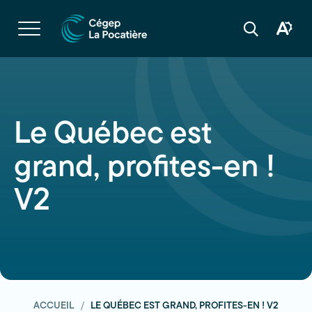
Navigation
rapide
Ouvrir
la
Ouvrir
Ouvrir
navigation
la
la
du
boîte
barre
site
à
de
outils
recherche
d'acces
Le Québec est
grand, profites-en !
V2
ACCUEIL
LE QUÉBEC EST GRAND, PROFITES-EN ! V2