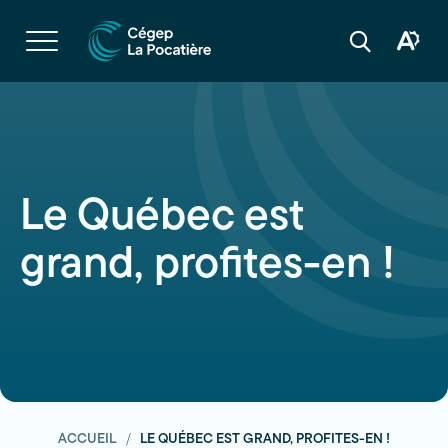
Navigation
rapide
Ouvrir
la
Ouvrir
Ouvrir
navigation
la
la
du
boîte
barre
site
à
de
outils
recherche
d'acces
Le Québec est
grand, profites-en !
ACCUEIL
LE QUÉBEC EST GRAND, PROFITES-EN !