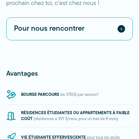
prochain chez toi, c’est chez nous !
Pour nous rencontrer
Marie-Ève Lortie / C-508D / poste
2612 /
mlortie@cegeplapocatiere.qc.ca
Avantages
BOURSE PARCOURS
de 3750$ par session*
RÉSIDENCES ÉTUDIANTES OU APPARTEMENTS À FAIBLE
COÛT
(résidences à 397 $/mois, pour un bail de 8 mois)
VIE ÉTUDIANTE EFFERVESCENTE
pour tous les goûts