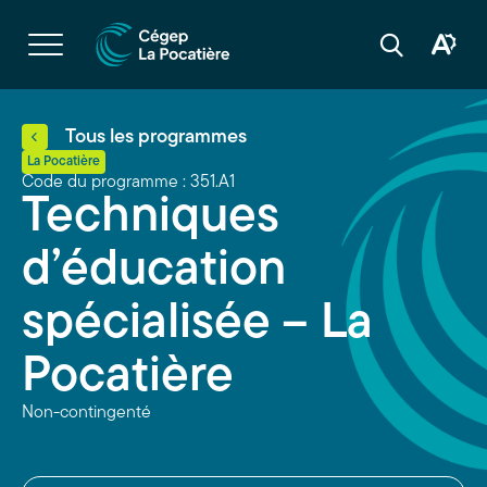
Navigation
rapide
Ouvrir
la
Ouvrir
Ouvrir
navigation
la
la
du
boîte
barre
site
à
de
outils
recherche
d'acces
Tous les programmes
La Pocatière
Code du programme : 351.A1
Techniques
d’éducation
spécialisée – La
Pocatière
Non-contingenté