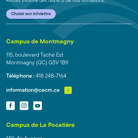
Restez informé des départs de nos formations.
Choisir son infolettre
Campus de Montmagny
115, boulevard Taché Est
Montmagny (QC) G5V 1B9
Téléphone :
418 248-7164
information@cecm.ca
Facebook
Instagram
YouTube
Campus de La Pocatière