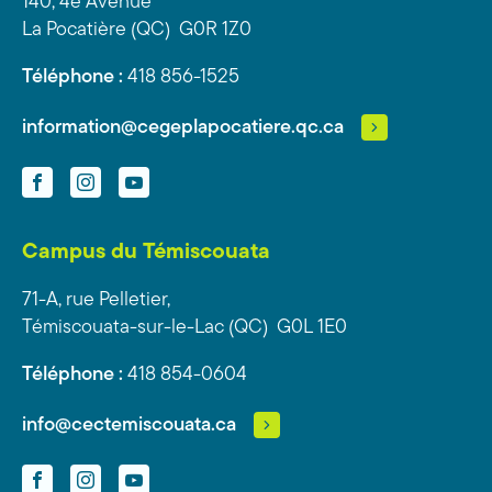
140, 4e Avenue
La Pocatière (QC) G0R 1Z0
Téléphone :
418 856-1525
information@cegeplapocatiere.qc.ca
Facebook
Instagram
YouTube
Campus du Témiscouata
71-A, rue Pelletier,
Témiscouata-sur-le-Lac (QC) G0L 1E0
Téléphone :
418 854-0604
info@cectemiscouata.ca
Facebook
Instagram
YouTube