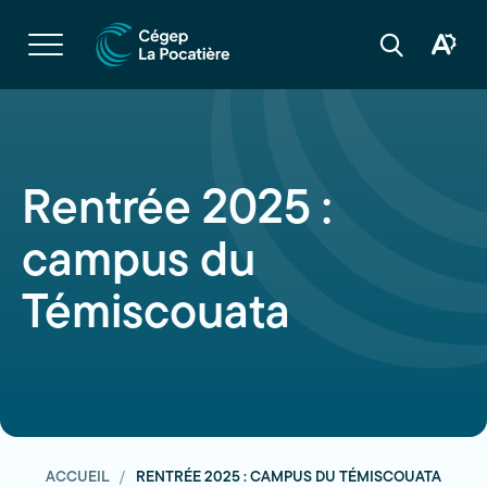
Navigation
rapide
Ouvrir
la
Ouvrir
Ouvrir
navigation
la
la
du
boîte
barre
site
à
de
outils
recherche
d'acces
Rentrée 2025 :
campus du
Témiscouata
ACCUEIL
RENTRÉE 2025 : CAMPUS DU TÉMISCOUATA