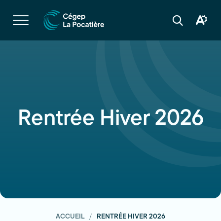
Navigation
rapide
Ouvrir
la
Ouvrir
Ouvrir
navigation
la
la
du
boîte
barre
site
à
de
outils
recherche
d'acces
Rentrée Hiver 2026
ACCUEIL
RENTRÉE HIVER 2026