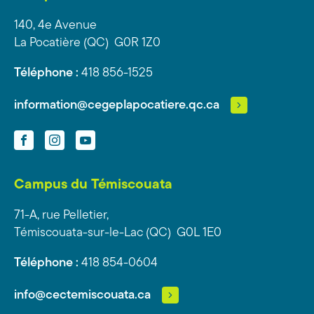
140, 4e Avenue
La Pocatière (QC) G0R 1Z0
Téléphone :
418 856-1525
information@cegeplapocatiere.qc.ca
Facebook
Instagram
YouTube
Campus du Témiscouata
71-A, rue Pelletier,
Témiscouata-sur-le-Lac (QC) G0L 1E0
Téléphone :
418 854-0604
info@cectemiscouata.ca