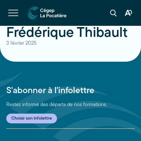
Navigation
rapide
Ouvrir
la
Ouvrir
Ouvrir
navigation
la
la
du
boîte
barre
Frédérique Thibault
site
à
de
outils
recherche
d'acces
3 février 2025
S'abonner à l'infolettre
Restez informé des départs de nos formations.
Choisir son infolettre