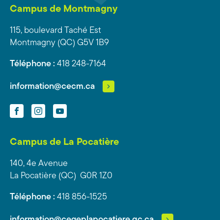
Campus de Montmagny
115, boulevard Taché Est
Montmagny (QC) G5V 1B9
Téléphone :
418 248-7164
information@cecm.ca
Facebook
Instagram
YouTube
Campus de La Pocatière
140, 4e Avenue
La Pocatière (QC) G0R 1Z0
Téléphone :
418 856-1525
information@cegeplapocatiere.qc.ca