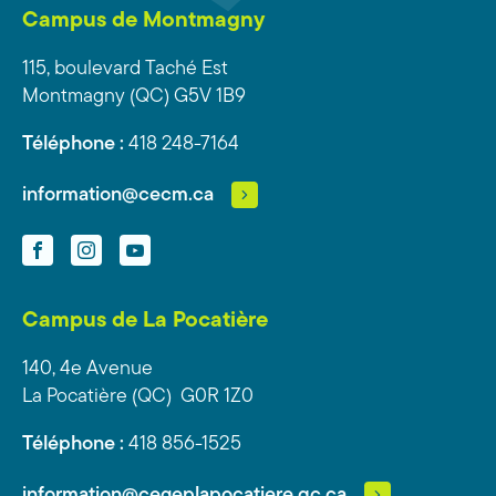
Campus de Montmagny
115, boulevard Taché Est
Montmagny (QC) G5V 1B9
Téléphone :
418 248-7164
information@cecm.ca
Facebook
Instagram
YouTube
Campus de La Pocatière
140, 4e Avenue
La Pocatière (QC) G0R 1Z0
Téléphone :
418 856-1525
information@cegeplapocatiere.qc.ca