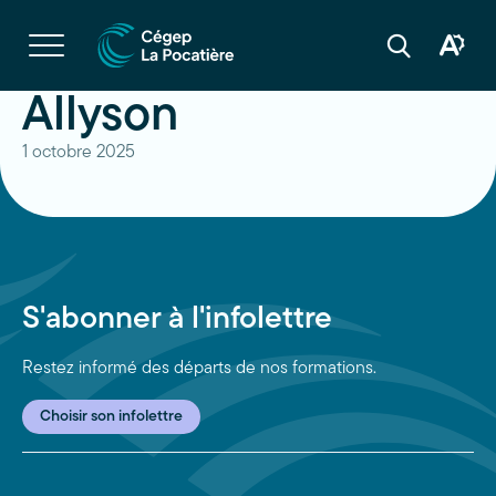
Navigation
rapide
Ouvrir
la
Ouvrir
Ouvrir
navigation
la
la
du
boîte
barre
Allyson
site
à
de
outils
recherche
d'acces
1 octobre 2025
S'abonner à l'infolettre
Restez informé des départs de nos formations.
Choisir son infolettre