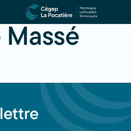
 Massé
lettre