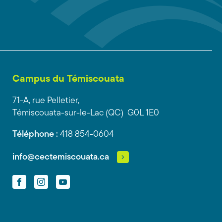
Campus du Témiscouata
71-A, rue Pelletier,
Témiscouata-sur-le-Lac (QC) G0L 1E0
Téléphone :
418 854-0604
info@cectemiscouata.ca
Facebook
Instagram
YouTube