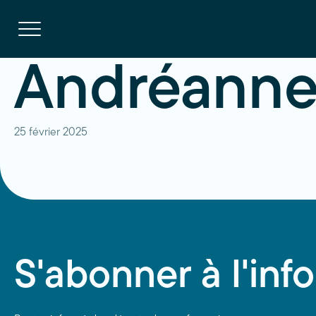
Navigation
rapide
Ouvrir
la
navigation
du
site
Andréanne
25 février 2025
S'abonner à l'info