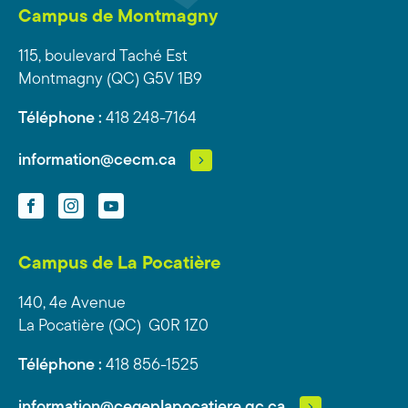
Campus de Montmagny
115, boulevard Taché Est
Montmagny (QC) G5V 1B9
Téléphone :
418 248-7164
information@cecm.ca
Facebook
Instagram
YouTube
Campus de La Pocatière
140, 4e Avenue
La Pocatière (QC) G0R 1Z0
Téléphone :
418 856-1525
information@cegeplapocatiere.qc.ca