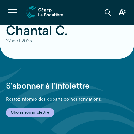
Navigation
rapide
Ouvrir
la
Ouvrir
Ouvrir
navigation
la
la
du
boîte
barre
Chantal C.
site
à
de
outils
recherche
d'acces
22 avril 2025
S'abonner à l'infolettre
Restez informé des départs de nos formations.
Choisir son infolettre