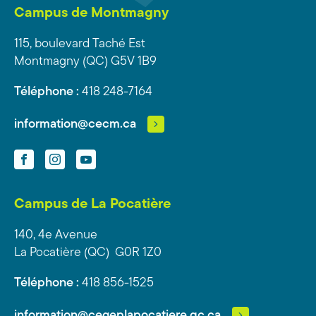
Campus de Montmagny
115, boulevard Taché Est
Montmagny (QC) G5V 1B9
Téléphone :
418 248-7164
information@cecm.ca
Facebook
Instagram
YouTube
Campus de La Pocatière
140, 4e Avenue
La Pocatière (QC) G0R 1Z0
Téléphone :
418 856-1525
information@cegeplapocatiere.qc.ca