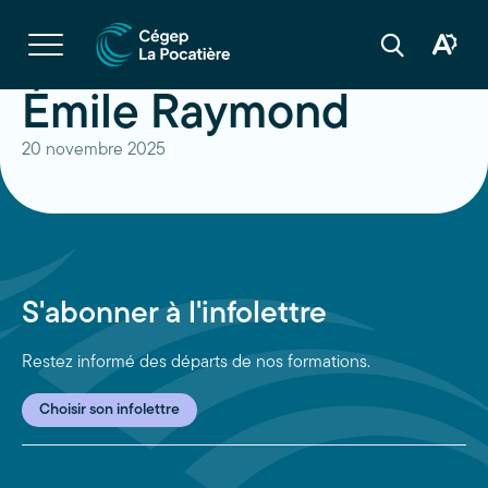
Navigation
rapide
Ouvrir
la
Ouvrir
Ouvrir
navigation
la
la
du
boîte
barre
Émile Raymond
site
à
de
outils
recherche
d'acces
20 novembre 2025
S'abonner à l'infolettre
Restez informé des départs de nos formations.
Choisir son infolettre