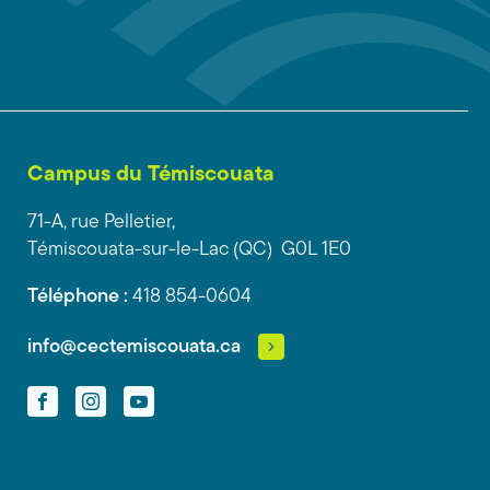
Campus du Témiscouata
71-A, rue Pelletier,
Témiscouata-sur-le-Lac (QC) G0L 1E0
Téléphone :
418 854-0604
info@cectemiscouata.ca
Facebook
Instagram
YouTube