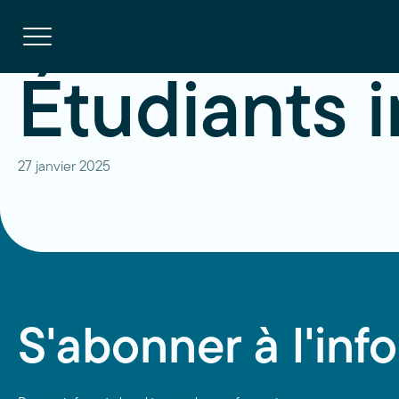
Navigation
rapide
Ouvrir
la
navigation
du
site
Étudiants 
27 janvier 2025
S'abonner à l'info