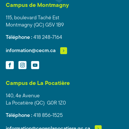
Campus de Montmagny
115, boulevard Taché Est
Montmagny (QC) G5V 1B9
Téléphone :
418 248-7164
information@cecm.ca
Facebook
Instagram
YouTube
Campus de La Pocatière
140, 4e Avenue
La Pocatière (QC) G0R 1Z0
Téléphone :
418 856-1525
information@cegeplapocatiere.qc.ca