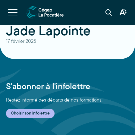
Navigation
rapide
Ouvrir
la
Ouvrir
Ouvrir
navigation
la
la
du
boîte
barre
Jade Lapointe
site
à
de
outils
recherche
d'acces
17 février 2025
S'abonner à l'infolettre
Restez informé des départs de nos formations.
Choisir son infolettre