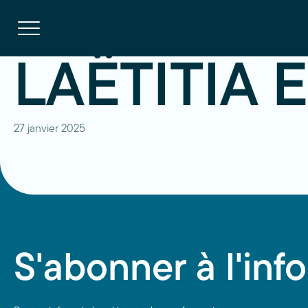
Navigation
rapide
Ouvrir
la
navigation
du
site
LAËTITIA 
27 janvier 2025
S'abonner à l'info