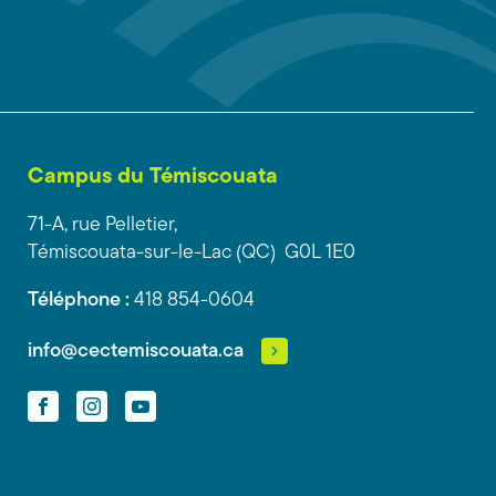
Campus du Témiscouata
71-A, rue Pelletier,
Témiscouata-sur-le-Lac (QC) G0L 1E0
Téléphone :
418 854-0604
info@cectemiscouata.ca
Facebook
Instagram
YouTube