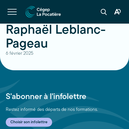
Navigation
rapide
Ouvrir
la
Ouvrir
Ouvrir
navigation
la
la
du
boîte
barre
Raphaël Leblanc-
site
à
de
outils
recherche
d'acces
Pageau
6 février 2025
S'abonner à l'infolettre
Restez informé des départs de nos formations.
Choisir son infolettre