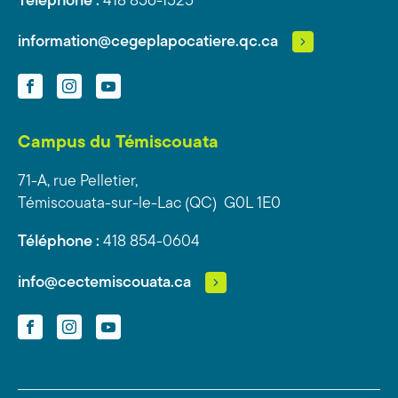
Téléphone :
418 856-1525
information@cegeplapocatiere.qc.ca
Facebook
Instagram
YouTube
Campus du Témiscouata
71-A, rue Pelletier,
Témiscouata-sur-le-Lac (QC) G0L 1E0
Téléphone :
418 854-0604
info@cectemiscouata.ca
Facebook
Instagram
YouTube