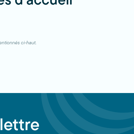
es d’accueil
ntionnés ci-haut.
lettre