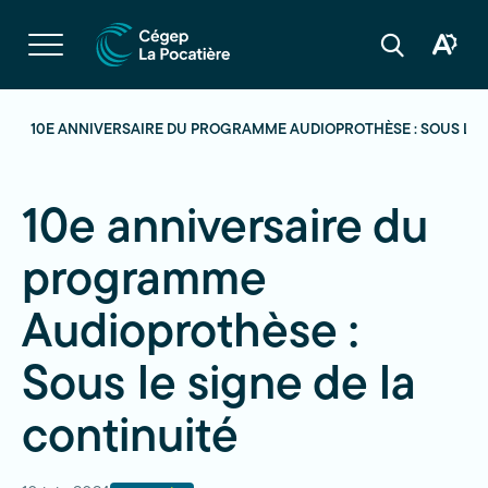
Navigation
rapide
Ouvrir
la
Ouvrir
Ouvrir
navigation
la
la
du
boîte
barre
site
à
de
outils
recherche
S
10E ANNIVERSAIRE DU PROGRAMME AUDIOPROTHÈSE : SOUS LE 
d'acces
10e anniversaire du
programme
Audioprothèse :
Sous le signe de la
continuité