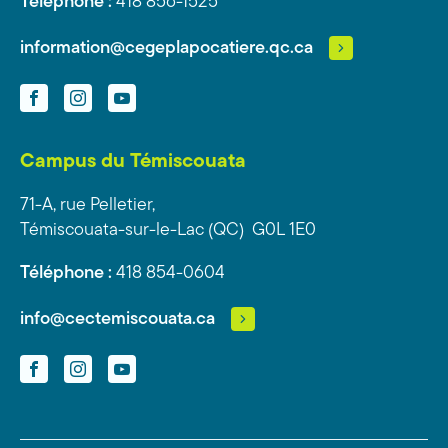
Téléphone :
418 856-1525
information@cegeplapocatiere.qc.ca
Facebook
Instagram
YouTube
Campus du Témiscouata
71-A, rue Pelletier,
Témiscouata-sur-le-Lac (QC) G0L 1E0
Téléphone :
418 854-0604
info@cectemiscouata.ca
Facebook
Instagram
YouTube