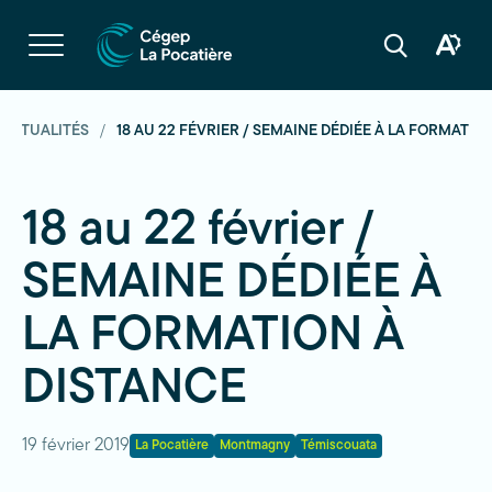
Navigation
rapide
Ouvrir
la
Ouvrir
Ouvrir
navigation
la
la
du
boîte
barre
site
à
de
outils
recherche
ACTUALITÉS
18 AU 22 FÉVRIER / SEMAINE DÉDIÉE À LA FORMATIO
d'acces
18 au 22 février /
SEMAINE DÉDIÉE À
LA FORMATION À
DISTANCE
19 février 2019
La Pocatière
Montmagny
Témiscouata