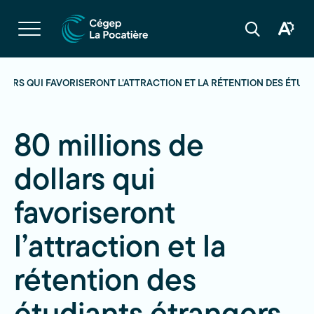
Navigation
rapide
Ouvrir
la
Ouvrir
Ouvrir
navigation
la
la
du
boîte
barre
site
à
de
outils
recherche
LLARS QUI FAVORISERONT L’ATTRACTION ET LA RÉTENTION DES ÉTU
d'acces
80 millions de
dollars qui
favoriseront
l’attraction et la
rétention des