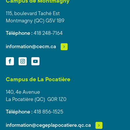
Campus de Montmagny
115, boulevard Taché Est
Montmagny (QC) G5V 1B9
Téléphone :
418 248-7164
information@cecm.ca
Facebook
Instagram
YouTube
Campus de La Pocatière
140, 4e Avenue
La Pocatière (QC) G0R 1Z0
Téléphone :
418 856-1525
information@cegeplapocatiere.qc.ca