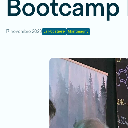
Bootcamp
17 novembre 2023
La Pocatière
Montmagny