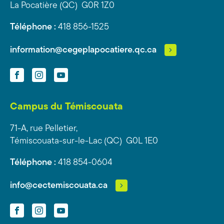
La Pocatière (QC) G0R 1Z0
Téléphone :
418 856-1525
information@cegeplapocatiere.qc.ca
Facebook
Instagram
YouTube
Campus du Témiscouata
71-A, rue Pelletier,
Témiscouata-sur-le-Lac (QC) G0L 1E0
Téléphone :
418 854-0604
info@cectemiscouata.ca
Facebook
Instagram
YouTube