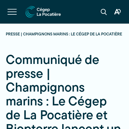
Navigation
rapide
Ouvrir
la
Ouvrir
Ouvrir
navigation
la
la
du
boîte
barre
site
à
de
outils
recherche
E PRESSE | CHAMPIGNONS MARINS : LE CÉGEP DE LA POCATIÈRE E
d'acces
Communiqué de
presse |
Champignons
marins : Le Cégep
de La Pocatière et