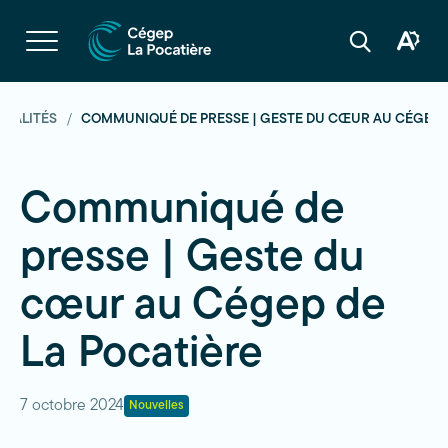
Navigation
rapide
Ouvrir
la
Ouvrir
Ouvrir
navigation
la
la
du
boîte
barre
site
à
de
outils
recherche
TUALITÉS
COMMUNIQUÉ DE PRESSE | GESTE DU CŒUR AU CÉGEP D
d'acces
Communiqué de
presse | Geste du
cœur au Cégep de
La Pocatière
7 octobre 2024
Nouvelles