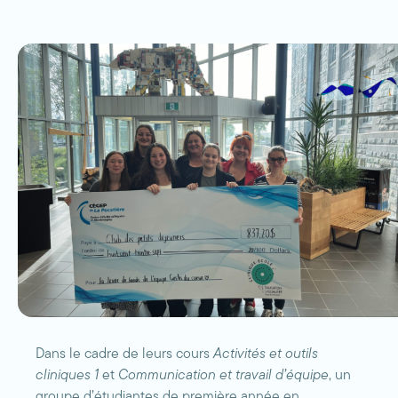
Dans le cadre de leurs cours
Activités et outils
cliniques 1
et
Communication et travail d’équipe
, un
groupe d’étudiantes de première année en