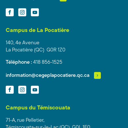
Facebook
Instagram
YouTube
Campus de La Pocatière
140, 4e Avenue
La Pocatière (QC) G0R 1Z0
Téléphone :
418 856-1525
information@cegeplapocatiere.qc.ca
Facebook
Instagram
YouTube
Campus du Témiscouata
71-A, rue Pelletier,
Témiscouata-sur-le-Lac (QC) G0L 1E0