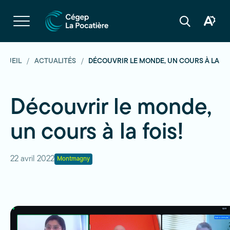
Navigation
rapide
Ouvrir
la
Ouvrir
Ouvrir
navigation
la
la
du
boîte
barre
site
à
de
outils
recherche
CCUEIL
ACTUALITÉS
DÉCOUVRIR LE MONDE, UN COURS À LA FO
d'acces
Découvrir le monde,
un cours à la fois!
22 avril 2022
Montmagny