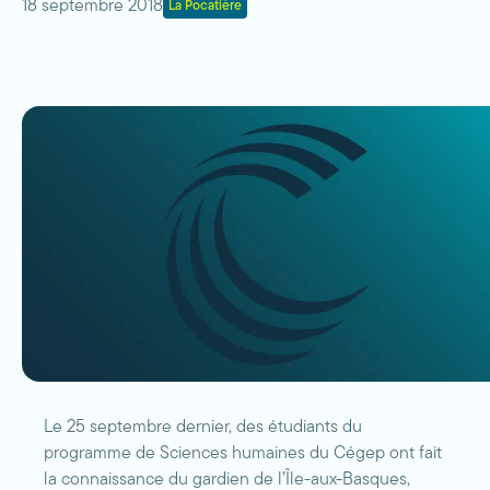
18 septembre 2018
La Pocatière
Le 25 septembre dernier, des étudiants du
programme de Sciences humaines du Cégep ont fait
la connaissance du gardien de l’Île-aux-Basques,