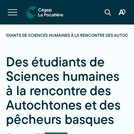
Navigation
rapide
Ouvrir
la
Ouvrir
Ouvrir
navigation
la
la
du
boîte
barre
site
à
de
outils
recherche
 ÉTUDIANTS DE SCIENCES HUMAINES À LA RENCONTRE DES AUTOCHT
d'acces
Des étudiants de
Sciences humaines
à la rencontre des
Autochtones et des
pêcheurs basques