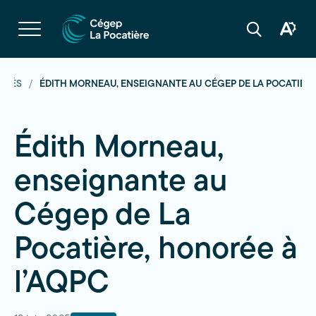
Navigation
rapide
Ouvrir
la
Ouvrir
Ouvrir
navigation
la
la
du
boîte
barre
site
à
de
outils
recherche
LITÉS
ÉDITH MORNEAU, ENSEIGNANTE AU CÉGEP DE LA POCATIÈRE
d'acces
Édith Morneau,
enseignante au
Cégep de La
Pocatière, honorée à
l’AQPC