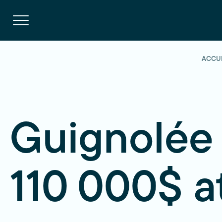
Navigation
rapide
Ouvrir
la
navigation
du
site
ACCU
Guignolée 
110 000$ at