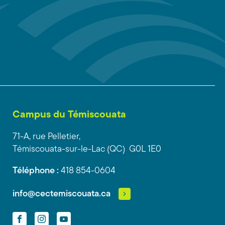
Campus du Témiscouata
71-A, rue Pelletier,
Témiscouata-sur-le-Lac (QC) G0L 1E0
Téléphone :
418 854-0604
info@cectemiscouata.ca
Facebook
Instagram
YouTube