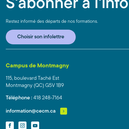
S'abonner à l'info
Restez informé des départs de nos formations.
Choisir son infolettre
Campus de Montmagny
115, boulevard Taché Est
Montmagny (QC) G5V 1B9
Téléphone :
418 248-7164
information@cecm.ca
Facebook
Instagram
YouTube