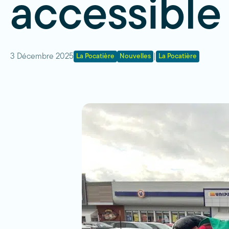
accessible
3 Décembre 2025
|
La Pocatière
Nouvelles
La Pocatière