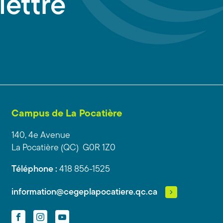
lettre
Campus de La Pocatière
140, 4e Avenue
La Pocatière (QC) G0R 1Z0
Téléphone :
418 856-1525
information@cegeplapocatiere.qc.ca
Facebook
Instagram
YouTube