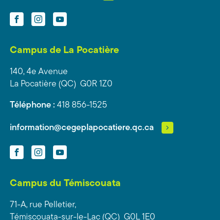
Facebook
Instagram
YouTube
Campus de La Pocatière
140, 4e Avenue
La Pocatière (QC) G0R 1Z0
Téléphone :
418 856-1525
information@cegeplapocatiere.qc.ca
Facebook
Instagram
YouTube
Campus du Témiscouata
71-A, rue Pelletier,
Témiscouata-sur-le-Lac (QC) G0L 1E0