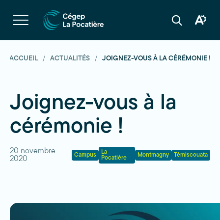
Navigation
rapide
Ouvrir
la
Ouvrir
Ouvrir
navigation
la
la
du
boîte
barre
site
à
de
outils
recherche
ACCUEIL
ACTUALITÉS
JOIGNEZ-VOUS À LA CÉRÉMONIE !
d'acces
Joignez-vous à la
cérémonie !
20 novembre
La
Campus
Montmagny
Témiscouata
2020
Pocatière