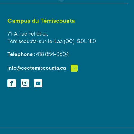
Campus du Témiscouata
71-A, rue Pelletier,
Témiscouata-sur-le-Lac (QC) G0L 1E0
Téléphone :
418 854-0604
info@cectemiscouata.ca
Facebook
Instagram
YouTube