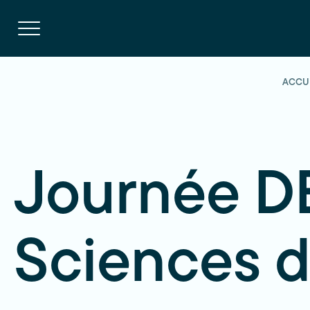
Navigation
rapide
Ouvrir
la
navigation
du
site
ACCU
Journée 
Sciences d