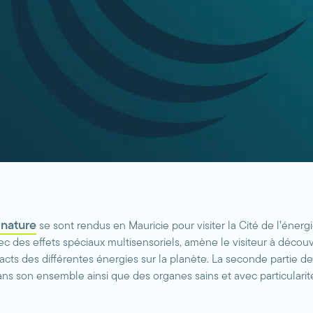
 nature
se sont rendus en Mauricie pour visiter la Cité de l’éner
vec des effets spéciaux multisensoriels, amène le visiteur à décou
pacts des différentes énergies sur la planète. La seconde partie d
ns son ensemble ainsi que des organes sains et avec particularit