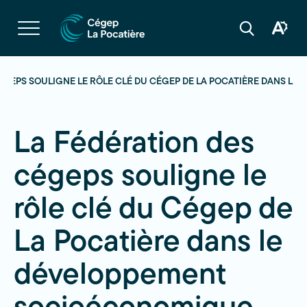
Navigation
rapide
Ouvrir
la
Ouvrir
Ouvrir
navigation
la
la
du
boîte
barre
site
à
de
outils
recherche
CÉGEPS SOULIGNE LE RÔLE CLÉ DU CÉGEP DE LA POCATIÈRE DANS L
d'acces
La Fédération des
cégeps souligne le
rôle clé du Cégep de
La Pocatière dans le
développement