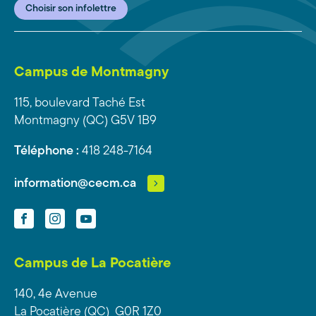
Choisir son infolettre
Campus de Montmagny
115, boulevard Taché Est
Montmagny (QC) G5V 1B9
Téléphone :
418 248-7164
information@cecm.ca
Facebook
Instagram
YouTube
Campus de La Pocatière
140, 4e Avenue
La Pocatière (QC) G0R 1Z0