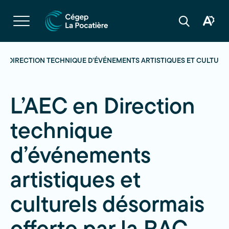
Navigation
rapide
Ouvrir
la
Ouvrir
Ouvrir
navigation
la
la
du
boîte
barre
site
à
de
outils
recherche
 EN DIRECTION TECHNIQUE D’ÉVÉNEMENTS ARTISTIQUES ET CULTURE
d'acces
L’AEC en Direction
technique
d’événements
artistiques et
culturels désormais