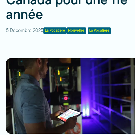
Canada pour une 11e
année
5 Décembre 2025
|
La Pocatière
Nouvelles
La Pocatière