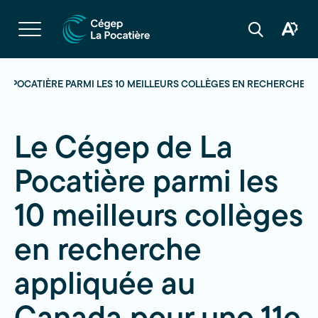
Navigation
rapide
Ouvrir
la
Ouvrir
Ouvrir
navigation
la
la
du
boîte
barre
site
à
de
outils
recherche
 LA POCATIÈRE PARMI LES 10 MEILLEURS COLLÈGES EN RECHERCHE A
d'acces
Le Cégep de La
Pocatière parmi les
10 meilleurs collèges
en recherche
appliquée au