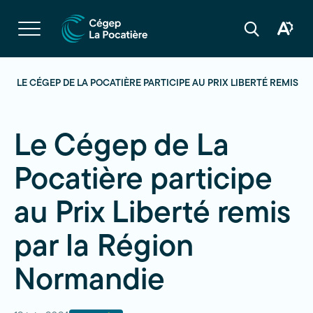
Navigation
rapide
Ouvrir
la
Ouvrir
Ouvrir
navigation
la
la
du
boîte
barre
site
à
de
outils
recherche
S
LE CÉGEP DE LA POCATIÈRE PARTICIPE AU PRIX LIBERTÉ REMIS 
d'acces
Le Cégep de La
Pocatière participe
au Prix Liberté remis
par la Région
Normandie