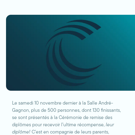
Le samedi 10 novembre dernier à la Salle André-
Gagnon, plus de 500 personnes, dont 130 finissants,
se sont présentés à la Cérémonie de remise des
diplômes pour recevoir l’ultime récompense,
leur
diplôme!
C’est en compagnie de leurs parents,