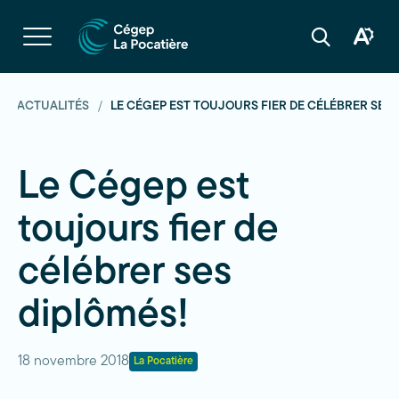
Navigation
rapide
Ouvrir
la
Ouvrir
Ouvrir
navigation
la
la
du
boîte
barre
site
à
de
outils
recherche
ACTUALITÉS
LE CÉGEP EST TOUJOURS FIER DE CÉLÉBRER SES 
d'acces
Le Cégep est
toujours fier de
célébrer ses
diplômés!
18 novembre 2018
La Pocatière