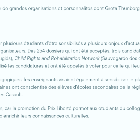
gner de grandes organisations et personnalités dont Greta Thunber
 plusieurs étudiants d’être sensibilisés à plusieurs enjeux d’actual
ganisateurs. Des 254 dossiers qui ont été acceptés, trois candid
ugiés),
Child Rights and Rehabilitation Network
(Sauvegarde des dr
isé les candidatures et ont été appelés à voter pour celle qui leur
agogiques, les enseignants visaient également à sensibiliser le p
nes ont conscientisé des élèves d’écoles secondaires de la régio
es Casault.
in, car la promotion du Prix Liberté permet aux étudiants du collé
’enrichir leurs connaissances culturelles.