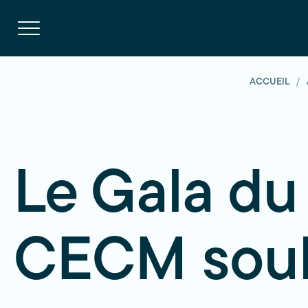
Navigation
rapide
Ouvrir
la
navigation
du
site
ACCUEIL
Le Gala du
CECM souli